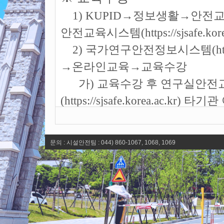
고 려 대 학 
1) KUPID→정보생활→안전
연구실안
안전교육시스템(https://sjsafe.kore
2) 국가연구안전정보시스템(http://
LABORAT
→온라인교육→교육수강
가) 교육수강 후 연구실안전
MANAGE
(https://sjsafe.korea.ac.kr)
나) 연구실안전교육시스템(https://s
육 이수 후 이수증 제출 불필요
문의 : 시설안전팀 : 044) 860-1067, 1068, 1069