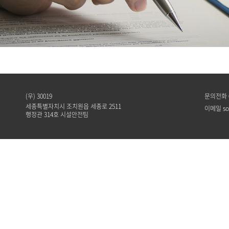
(우) 30019
문의전화 04
세종특별자치시 조치원읍 세종로 2511
이메일 sos
행정관 314호 시설안전팀